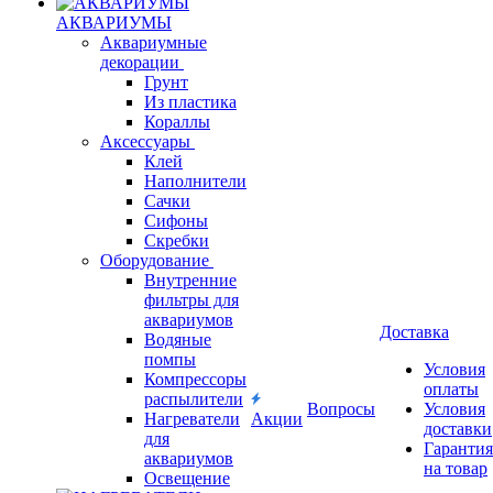
АКВАРИУМЫ
Аквариумные
декорации
Грунт
Из пластика
Кораллы
Аксессуары
Клей
Наполнители
Сачки
Сифоны
Скребки
Оборудование
Внутренние
фильтры для
аквариумов
Доставка
Водяные
помпы
Условия
Компрессоры
оплаты
распылители
Вопросы
Условия
Нагреватели
Акции
доставки
для
Гарантия
аквариумов
на товар
Освещение