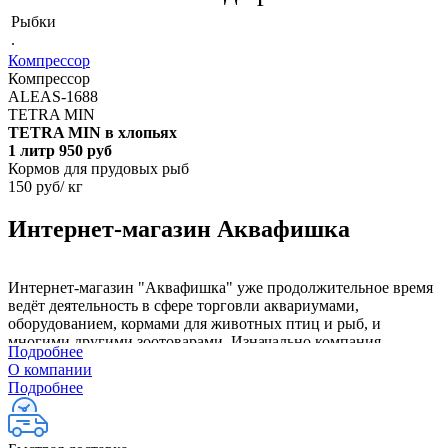
Рыбки
.
Компрессор
Компрессор
ALEAS-1688
TETRA MIN
TETRA MIN в хлопьях
1 литр 950 руб
Кормов для прудовых рыб
150 руб/ кг
Интернет-магазин Аквафишка
Интернет-магазин "Аквафишка" уже продолжительное время
ведёт деятельность в сфере торговли аквариумами,
оборудованием, кормами для животных птиц и рыб, и
многими другими зоотоварами. Изначально компания
Подробнее
специализировалась на аквариумах, оборудовании и кормах
О компании
для рыб. В дальнейшем, в виды деятельности была добавлена
Подробнее
продажа кормов для домашних питомцев. На данный момент
компания занимается не только розничной торговлей, но и
оптовыми поставками.