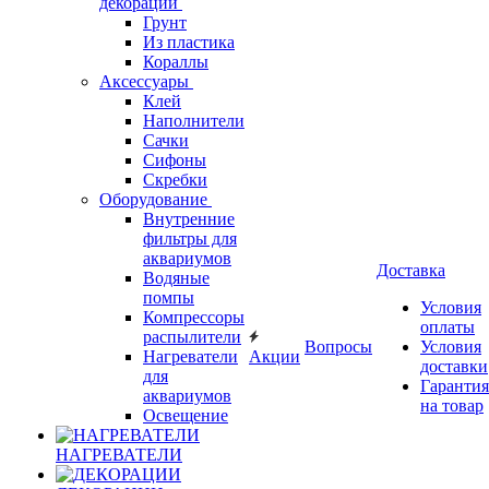
декорации
Грунт
Из пластика
Кораллы
Аксессуары
Клей
Наполнители
Сачки
Сифоны
Скребки
Оборудование
Внутренние
фильтры для
аквариумов
Доставка
Водяные
помпы
Условия
Компрессоры
оплаты
распылители
Вопросы
Условия
Нагреватели
Акции
доставки
для
Гарантия
аквариумов
на товар
Освещение
НАГРЕВАТЕЛИ