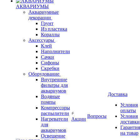
АКВАРИУМЫ
Аквариумные
декорации
Грунт
Из пластика
Кораллы
Аксессуары
Клей
Наполнители
Сачки
Сифоны
Скребки
Оборудование
Внутренние
фильтры для
аквариумов
Доставка
Водяные
помпы
Условия
Компрессоры
оплаты
распылители
Вопросы
Условия
Нагреватели
Акции
доставки
для
Гарантия
аквариумов
на товар
Освещение