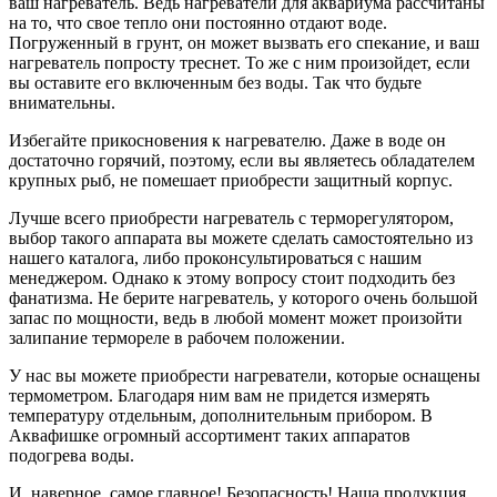
ваш нагреватель. Ведь нагреватели для аквариума рассчитаны
на то, что свое тепло они постоянно отдают воде.
Погруженный в грунт, он может вызвать его спекание, и ваш
нагреватель попросту треснет. То же с ним произойдет, если
вы оставите его включенным без воды. Так что будьте
внимательны.
Избегайте прикосновения к нагревателю. Даже в воде он
достаточно горячий, поэтому, если вы являетесь обладателем
крупных рыб, не помешает приобрести защитный корпус.
Лучше всего приобрести нагреватель с терморегулятором,
выбор такого аппарата вы можете сделать самостоятельно из
нашего каталога, либо проконсультироваться с нашим
менеджером. Однако к этому вопросу стоит подходить без
фанатизма. Не берите нагреватель, у которого очень большой
запас по мощности, ведь в любой момент может произойти
залипание термореле в рабочем положении.
У нас вы можете приобрести нагреватели, которые оснащены
термометром. Благодаря ним вам не придется измерять
температуру отдельным, дополнительным прибором. В
Аквафишке огромный ассортимент таких аппаратов
подогрева воды.
И, наверное, самое главное! Безопасность! Наша продукция