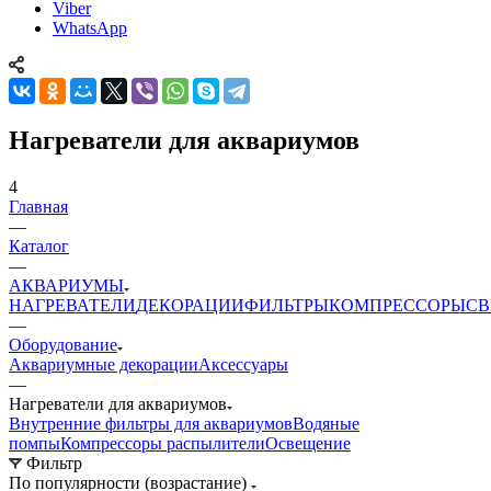
Viber
WhatsApp
Нагреватели для аквариумов
4
Главная
—
Каталог
—
АКВАРИУМЫ
НАГРЕВАТЕЛИ
ДЕКОРАЦИИ
ФИЛЬТРЫ
КОМПРЕССОРЫ
СВ
—
Оборудование
Аквариумные декорации
Аксессуары
—
Нагреватели для аквариумов
Внутренние фильтры для аквариумов
Водяные
помпы
Компрессоры распылители
Освещение
Фильтр
По популярности (возрастание)