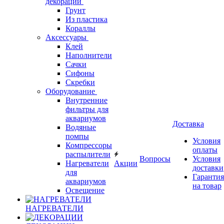
декорации
Грунт
Из пластика
Кораллы
Аксессуары
Клей
Наполнители
Сачки
Сифоны
Скребки
Оборудование
Внутренние
фильтры для
аквариумов
Доставка
Водяные
помпы
Условия
Компрессоры
оплаты
распылители
Вопросы
Условия
Нагреватели
Акции
доставки
для
Гарантия
аквариумов
на товар
Освещение
НАГРЕВАТЕЛИ