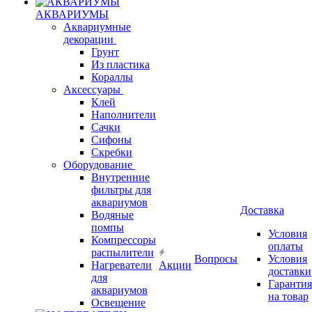
АКВАРИУМЫ
Аквариумные
декорации
Грунт
Из пластика
Кораллы
Аксессуары
Клей
Наполнители
Сачки
Сифоны
Скребки
Оборудование
Внутренние
фильтры для
аквариумов
Доставка
Водяные
помпы
Условия
Компрессоры
оплаты
распылители
Вопросы
Условия
Нагреватели
Акции
доставки
для
Гарантия
аквариумов
на товар
Освещение