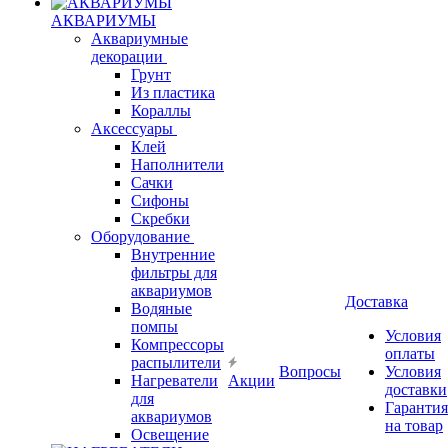
АКВАРИУМЫ
Аквариумные
декорации
Грунт
Из пластика
Кораллы
Аксессуары
Клей
Наполнители
Сачки
Сифоны
Скребки
Оборудование
Внутренние
фильтры для
аквариумов
Доставка
Водяные
помпы
Условия
Компрессоры
оплаты
распылители
Вопросы
Условия
Нагреватели
Акции
доставки
для
Гарантия
аквариумов
на товар
Освещение